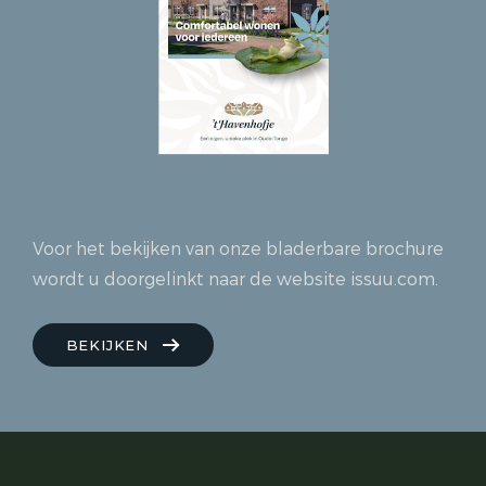
Bouwnummer 50
Te koop
Hofwoning
Bouwnummer 10
Verkocht
Bouwnummer 11
Verkocht
Bouwnummer 12
Verkocht
Bouwnummer 13
Te koop
Bouwnummer 14
Te koop
Voor het bekijken van onze bladerbare brochure
Bouwnummer 15
Te koop
wordt u doorgelinkt naar de website issuu.com.
Bouwnummer 16
Verkocht
Bouwnummer 17
Verkocht
BEKIJKEN
Bouwnummer 18
Te koop
Bouwnummer 19
Verkocht
Bouwnummer 20
Verkocht
Bouwnummer 21
Verkocht
Bouwnummer 22
Te koop