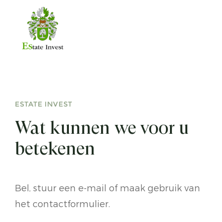
SOMMELSDIJK
Sperwer
MIDDELHARNIS
Noordrand
ESTATE INVEST
BUNSCHOTEN-SPAKENBURG
Hotel Spakenburg
Wat kunnen we voor u
betekenen
WILLEMSTAD
Hotel De Poort van
Willemstad
Bel, stuur een e-mail of maak gebruik van
het contactformulier.