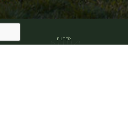
FILTER
Maak gebruik van ons
handige filter en vindt
snel het project dat u
zoekt.
FILTER