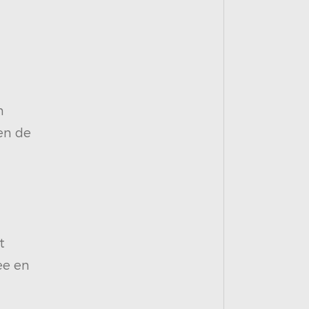
n
en de
t
ee en