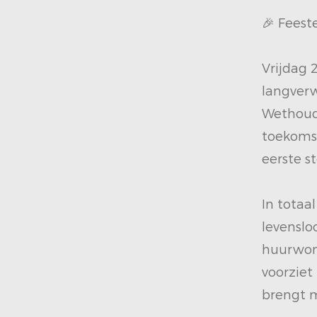
🎉 Feest
Vrijdag 
langver
Wethoud
toekomst
eerste st
In totaa
levenslo
huurwon
voorziet
brengt m