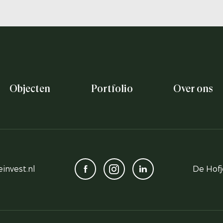
Objecten
Portfolio
Over ons
invest.nl
De Hofj