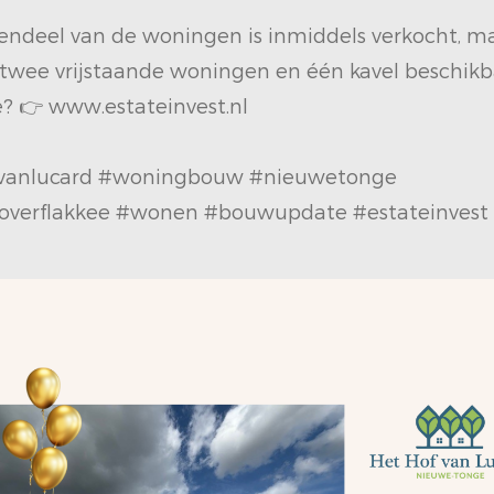
ndeel van de woningen is inmiddels verkocht, ma
 twee vrijstaande woningen en één kavel beschikb
e? 👉 www.estateinvest.nl
vanlucard #woningbouw #nieuwetonge
overflakkee #wonen #bouwupdate #estateinvest