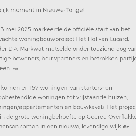
elijk moment in Nieuwe-Tonge!
23 mei 2025 markeerde de officiële start van het
wachte woningbouwproject Het Hof van Lucard.
er D.A. Markwat metselde onder toeziend oog va
ige bewoners, bouwpartners en betrokken partij
een. 🧱
l komen er 157 woningen, van starters- en
opbestendige woningen tot vrijstaande huizen,
ingen/appartementen en bouwkavels. Het projec
 in de grote woningbehoefte op Goeree-Overflakk
ensen samen in een nieuwe, levendige wijk. 🏡