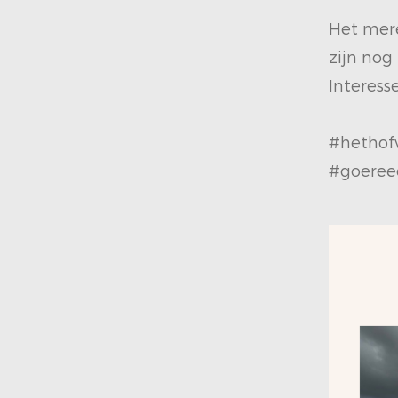
Het mere
zijn nog
Interess
#hethof
#goeree