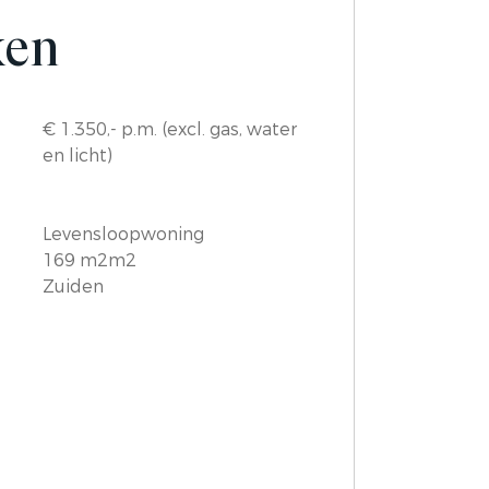
ken
€ 1.350,- p.m. (excl. gas, water
en licht)
Levensloopwoning
169 m2m2
Zuiden