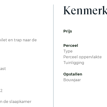
Kenmer
Prijs
ilet en trap naar de
Perceel
Type
Perceel oppervlakte
Tuinligging
ast
Opstallen
Bouwjaar
m2
n de slaapkamer