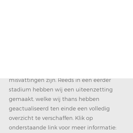
ontwikkeling welke al menig jaar geleden
is ingezet. In de afgelopen jaren hebben
wij de raadsleden meerdere malen
ingelicht en geïnformeerd omtrent de
voortgang van deze ontwikkeling. Wij
begrepen dat er vanuit de raad behoefte is
aan nadere informatie omtrent de huidige
stand van de procedure, daar er veel
misvattingen zijn. Reeds in een eerder
stadium hebben wij een uiteenzetting
gemaakt, welke wij thans hebben
geactualiseerd ten einde een volledig
overzicht te verschaffen. Klik op
onderstaande link voor meer informatie: