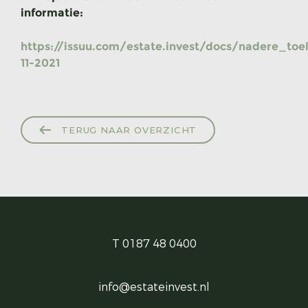
informatie:
https://issuu.com/estate.invest/docs/nadere_to
11-2021
TERUG NAAR OVERZICHT
T 0187 48 0400
info@estateinvest.nl