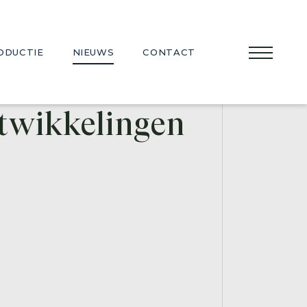
ODUCTIE
NIEUWS
CONTACT
enburg
ntwikkelingen
ort van Willemstad