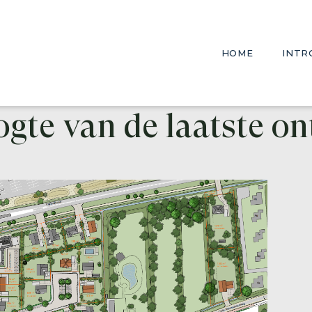
Noordrand
HOME
INTR
BUNSCHOTEN-SPAKENBURG
Hotel Spak
oogte van de laatste o
WILLEMSTAD
Hotel De Po