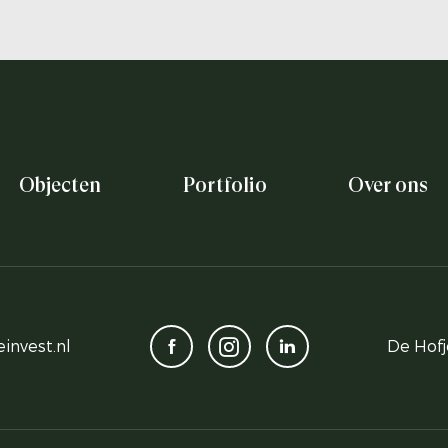
Objecten
Portfolio
Over ons
invest.nl
De Hofj